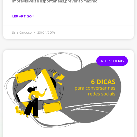
imprevisíveis e espontâneas, prever ao máximo
LER ARTIGO »
Sara Cardoso
23/04/2014
REDES SOCIAIS