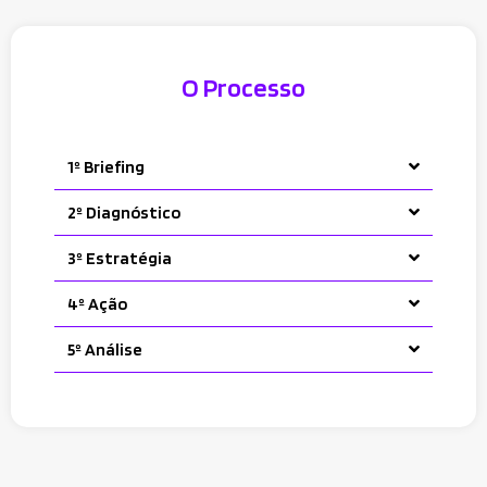
O Processo
1º Briefing
2º Diagnóstico
3º Estratégia
4º Ação
5º Análise