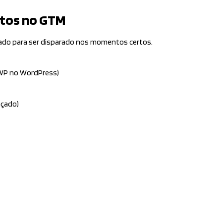
ntos no GTM
ado para ser disparado nos momentos certos.
4WP no WordPress)
çado)