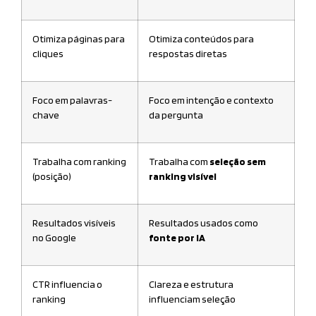
Otimiza páginas para
Otimiza conteúdos para
cliques
respostas diretas
Foco em palavras-
Foco em intenção e contexto
chave
da pergunta
Trabalha com ranking
Trabalha com
seleção sem
(posição)
ranking visível
Resultados visíveis
Resultados usados como
no Google
fonte por IA
CTR influencia o
Clareza e estrutura
ranking
influenciam seleção